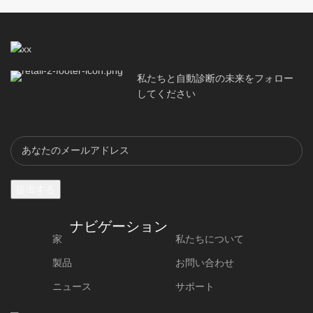
通信方
梱包の詳細
式: ブル
製品サイズ: -
ートゥ
ース 4.0
N.W/pcS：
パッケー
0.5kg
ジ： 箱
私たちと自動診断の未来をフォロー
してください
梱包の詳細
数量/カート
SPQ： 1個
ン： -
N.W/pcS：
パッケージ：
0.08kg
箱
カートンサ
GW/カート
イズ：-
ン： -
数量/カート
SPQ： 1個
ン： 100個
ライブチャット
ナビゲーション
カートン
GW/カート
家
私たちについて
見積もりを取得する
サイズ：-
ン： -
製品
お問い合わせ
サンプルを入手
ニュース
サポート
見積もりを取得する