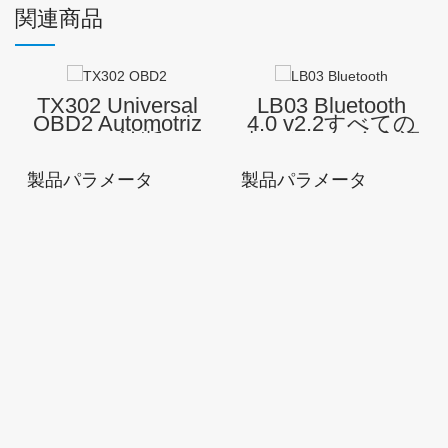
関連商品
TX302 Universal
LB03 Bluetooth
OBD2 Automotriz
4.0 v2.2すべての
スキャン診断ツー
車のための多言語
ルカースキャナー
車診断ツールエン
すべての車の
ジン診断ハンドヘ
製品パラメータ
製品パラメータ
OBD-IIスキャンツ
ルドスキャナー
ール
ブランド
モデル番号 :
ブラン
モデル番号 :
名: 愛
TX302
ド名: 愛
LB03
製品タイ
ファー
互換性のあるプ
プ:
ムウェ
製品サイズ:
ラットフォー
Handhold
アのバ
155*85*24mm
ム: アンドロイ
obd2スキ
ージョ
ド / 窓 / IOS
ャナー
ン: V2.2