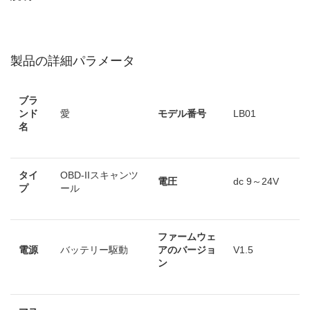
製品の詳細パラメータ
ブラ
ンド
愛
モデル番号
LB01
名
タイ
OBD-IIスキャンツ
電圧
dc 9～24V
プ
ール
ファームウェ
電源
バッテリー駆動
アのバージョ
V1.5
ン