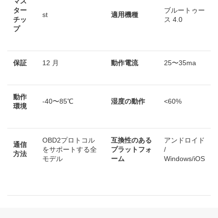
マス
ター
ブルートゥー
st
適用機種
チッ
ス 4.0
プ
保証
12 月
動作電流
25〜35ma
動作
-40〜85℃
湿度の動作
<60%
環境
OBD2プロトコル
互換性のある
アンドロイド
通信
をサポートする全
プラットフォ
/
方法
モデル
ーム
Windows/iOS