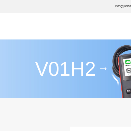
info@lon
V01H2