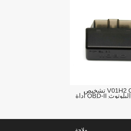
V01H2 OBDII تشخيص
تشخيص البلوتوث OBD-II أداة
قارئ قارئ القارئ
ملاحة