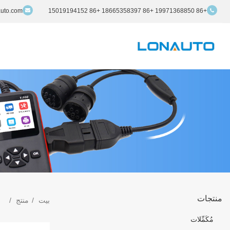
auto.com
+86 19971368850 +86 18665358397 +86 15019194152
منتجات
بيت
منتج
مُكَمِّلات