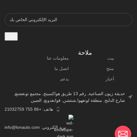
ملاحة
بيت
معلومات عنا
منتج
اتصل بنا
أخبار
يدعم
حديقة زيون الصناعية, رقم 13 طريق هواكسينج, مجتمع تونغشنغ,
شارع الدلنج, منطقة لونغهوا,شنتشن, قوانغدونغ, الصين
هاتف: +86 755 21032759
بريد إلكتروني: info@lonauto.com