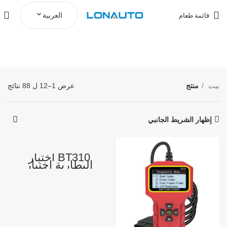
العربية
قائمة طعام
منتج
بيت
منتج
عرض 1–12 ل 88 نتائج
إظهار الشريط الجانبي
BT310 اختبار
البطارية اختبار
سريع اختبار الشحن
سحابة الطباعة 12
فولت 24 فولت
سيارة تعمل
بالبطارية أداة
تشخيصية