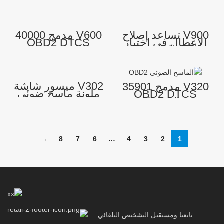
ضوئية محمولة
OBD/EOBD وظيفة
للسيارات تشخيص
تشخيص صدع
المعدات فحص رمز
الجهاز OBD-II
المحرك قارئ لجميع
لجميع المركبات بعد
V900 تساعد إصلاح
V600 مدمج 40000
السيارات
1996
الأعطال في اختبار
OBD2 DTCS
الأداء التشخيص
Lookup Library
الإرسال
OBD2 Automotive
Diagnheld Device
Handheld
V302 ميسور شاشة
V320 مدمج 35901
ملونة ماسح ضوئي
OBD2 DTCS
ماسح ضوئي OBD2
Lookup Library
رمز قارئ قارئ
OBD2 OBD-II
سيارة تشخيص
Scanostic Scanner
السيارة
Scanner Coder
Reader
→
8
7
6
…
4
3
2
1
تابعنا ومستقبل التشخيص التلقائي