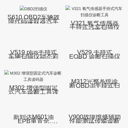
S610 OBD2车辆故
障代码读取器汽车
V321 氧气传感器
诊断手持设备
手持式汽车扫描仪
OBD-II车辆扫描仪
诊断工具
V519 plus手持式
V529 手持式
车辆扫描仪动态彩
EOBD 诊断扫描仪
屏UI界面更强大的
全系统车辆积碳测
数据流诊断工具
试变速箱诊断数据
Obd2扫描仪
流扫描仪
M312完整系统诊
断OBD-II手持式扫
M302 增强型固定
描仪汽车诊断设备
式汽车诊断工具读
检查引擎代码读取
码器
器的所有汽车
新到达M601油
V900故障维修辅助
EPB重置全
性能测试传输诊断
OBD/EOBD功能汽
汽车故障检查设备