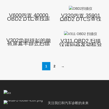
车故障诊断设备
OBDII OBD2扫描
OBD-II扫描工具，
仪
用于所有车辆之后
1996
V600内置 40000
V320内置 35901
OBD2 DTC查找库
OBD2 DTCS查找
OBD2汽车诊断手
库OBD2 OBD-II诊
持设备
断扫描仪汽车故障
代码读取器
V302负担得起的颜
V311 OBD2 扫描
色屏幕手持式扫描
仪读码器发动机分
仪OBD2发动机代
析仪诊断工具适用
码读取器汽车诊断
于所有汽车
工具
1
2
→
关注我们和汽车诊断的未来