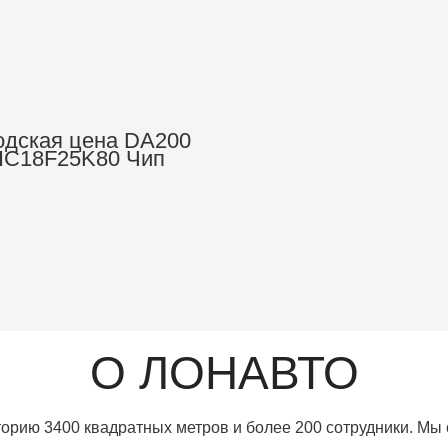
одская цена DA200
IC18F25K80 Чип
tooth 5.4 V1.5 obdii
lm327 Проверьте
иагностический
трумент obd2 obd2
для ремонта
О ЛОНАВТО
орию 3400 квадратных метров и более 200 сотрудники. Мы 