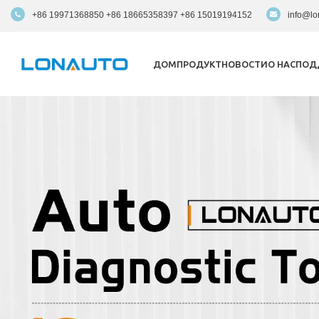
+86 19971368850 +86 18665358397 +86 15019194152
info@lo
ДОМ
ПРОДУКТ
НОВОСТИ
О НАС
ПОД