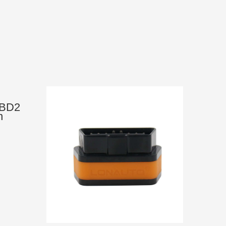
OBD2
n
anner
I
 всех