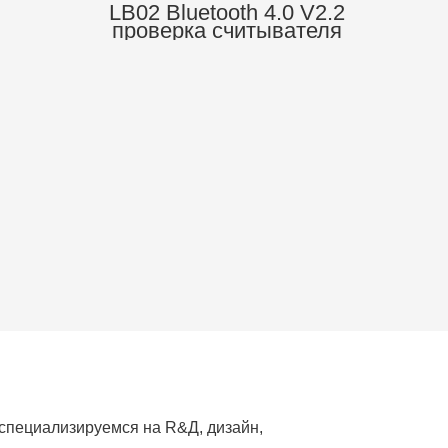
LB02 Bluetooth 4.0 V2.2
проверка считывателя
кода двигателя,
автомобильная
диагностика Obd2,
профессиональный
автомобильный сканер,
инструменты для
двигателя
специализируемся на R&Д, дизайн,