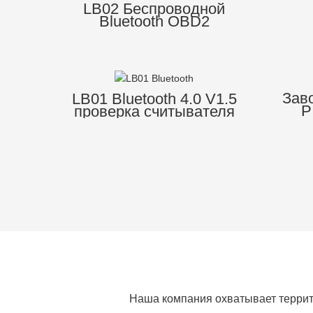
LB02 Беспроводной
Bluetooth OBD2
диагностический
инструмент для
автомобиля
Зав
LB01 Bluetooth 4.0 V1.5
P
проверка считывателя
Blue
кода двигателя
e
автомобильный
д
диагностический
инс
считыватель кодов для
всех автомобилей
Наша компания охватывает террит