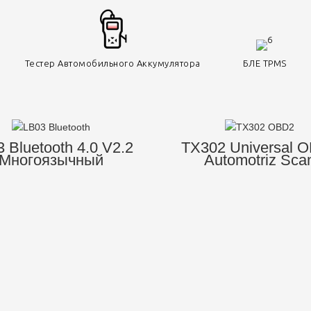
Тестер Автомобильного Аккумулятора
БЛЕ TPMS
 Bluetooth 4.0 V2.2
TX302 Universal 
Многоязычный
Automotriz Sca
иагностический
Diagnostic Tool Sc
инструмент для
Scanner OBD-I
гностики двигателя
Сканирование для
гностики двигателя
автомобилей
 всех автомобилей
 всех автомобилей