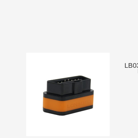
LB03
д
диа
диа
для
для