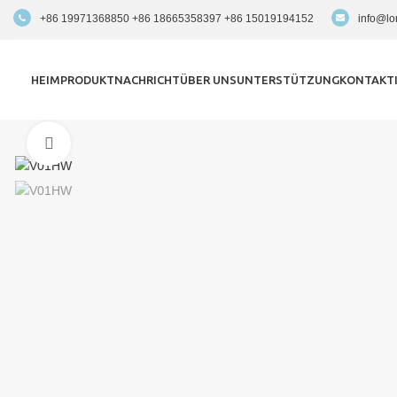
+86 19971368850 +86 18665358397 +86 15019194152
info@lo
HEIM
PRODUKT
NACHRICHT
ÜBER UNS
UNTERSTÜTZUNG
KONTAKTI
Zum Vergrößern anklicken