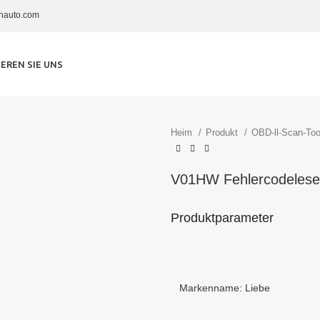
nauto.com
EREN SIE UNS
Heim
Produkt
OBD-ll-Scan-To
V01HW Fehlercodeleser 
Produktparameter
Markenname: Liebe