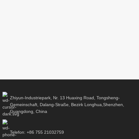
Kompatible
Kompatible
Plattform:
Plattform:
Firmware-Version: V1.5
Android /
Android /
Windows
Windows
Produktgröße:
Kommunikationsmethode:
Produktgröße:
49*26*30mm
Blutooth 2.0
64*26*100
Verpackungsdetails
t： Kasten
N.W/pCS： 0.05kg
Paket： Kasten
Zhiyun-Industriepark, Nr. 13 Huaxing Road, Tongsheng-
Gemeinschaft, Dalang-Straße, Bezirk Longhua,Shenzhen,
Guangdong, China
e/Karton：
Menge/Karton：
SPQ： 1Stk
tk
100Stk
Telefon: +86 755 21032759
Karton：
Kartongröße：
G.W/Karton：