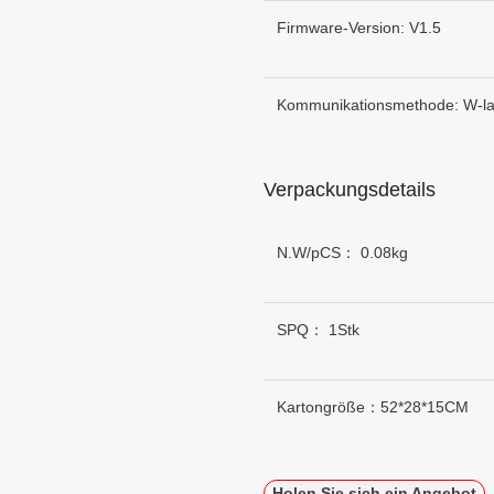
Firmware-Version: V1.5
Kommunikationsmethode: W-l
Verpackungsdetails
N.W/pCS： 0.08kg
SPQ： 1Stk
Kartongröße：52*28*15CM
Holen Sie sich ein Angebot