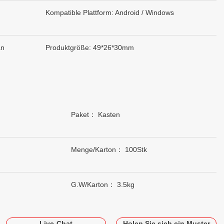
Kompatible Plattform: Android / Windows
an
Produktgröße: 49*26*30mm
Paket： Kasten
Menge/Karton： 100Stk
G.W/Karton： 3.5kg
Live-Chat
Holen Sie sich ein Muster