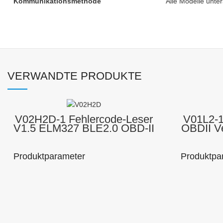
Kommunikationsmethode
Alle Modelle unte
VERWANDTE PRODUKTE
V02H2D-1 Fehlercode-Leser
V01L2-1
V1.5 ELM327 BLE2.0 OBD-II
OBDII Ve
OBD2 Diagnosewerkzeuge
Blueto
Scanner
Produktparameter
Produktpa
Modellnummer
Markenname: Liebe
Markennam
: V02H2D-1