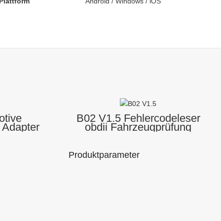
Plattform
Android / Windows / iOS
tive
B02 V1.5 Fehlercodeleser
 Adapter
obdii Fahrzeugprüfung
Handheld
Motorlichtanalysator
ool
Verbessertes Autodiagnose-
Scan-Tool
Produktparameter
Modellnummer
Modellnummer
Markenname: Liebe
: V01B2-1
: B02 V1.5