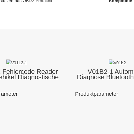
rstützen das OBD2-Protokoll
Kompatible 
 Fehlercode Reader
V01B2-1 Automo
hikel Diagnostische
Diagnose Bluetooth
oth OBD-II-Scanner
Vehicle Diagnose 
Device Scan-T
rameter
Produktparameter
Modellnummer
e: Liebe
Markenname: Liebe
: V01L2-1