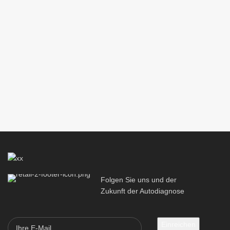
Kompatible
Plattform:
Firmware-Version: V1.5
Firmware-V
Android /
Windows
Kommunikationsmethode:
Produktgröße:
Kommunika
Blutooth 2.0
67.5*46*22mm
Bluetooth 2
Verpackungsdetails
Verpackun
N.W/pCS： 0.08kg
Paket： Kasten
N.W/pCS： 
Folgen Sie uns und der
Menge/Karton：
SPQ： 1Stk
SPQ： 1St
Zukunft der Autodiagnose
100Stk
Kartongröße：
Kartongrö