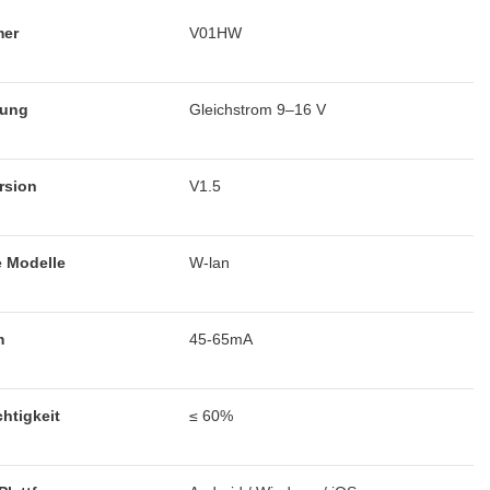
mer
V01HW
nung
Gleichstrom 9–16 V
rsion
V1.5
 Modelle
W-lan
m
45-65mA
htigkeit
≤ 60%